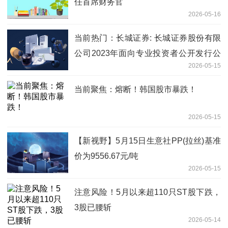
任首席财务官
2026-05-16
当前热门：长城证券: 长城证券股份有限
公司2023年面向专业投资者公开发行公
2026-05-15
司债券（第三期）（品种一）付息兑付暨
摘牌公告
当前聚焦：熔断！韩国股市暴跌！
2026-05-15
【新视野】5月15日生意社PP(拉丝)基准
价为9556.67元/吨
2026-05-15
注意风险！5月以来超110只ST股下跌，
3股已腰斩
2026-05-14