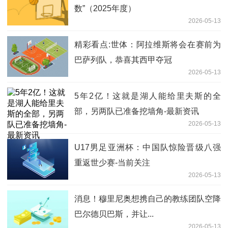
数”（2025年度）
2026-05-13
精彩看点:世体：阿拉维斯将会在赛前为
巴萨列队，恭喜其西甲夺冠
2026-05-13
5年2亿！这就是湖人能给里夫斯的全
部，另两队已准备挖墙角-最新资讯
2026-05-13
U17男足亚洲杯：中国队惊险晋级八强
重返世少赛-当前关注
2026-05-13
消息！穆里尼奥想携自己的教练团队空降
巴尔德贝巴斯，并让...
2026-05-13