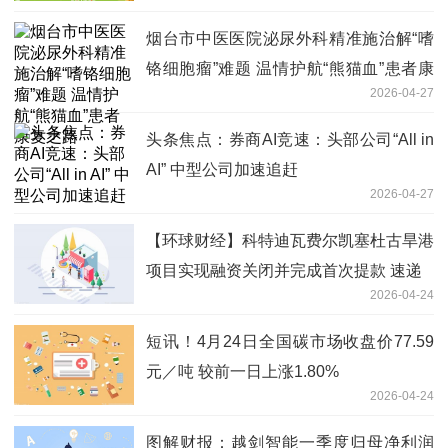
烟台市中医医院泌尿外科精准施治解“嗜
铬细胞瘤”难题 温情护航“熊猫血”患者康
2026-04-27
复之路
头条焦点：券商AI竞速：头部公司“All in
AI” 中型公司加速追赶
2026-04-27
【环球财经】科特迪瓦费尔凯塞杜古旱港
项目实现融资关闭并完成首次提款 速递
2026-04-24
短讯！4月24日全国碳市场收盘价77.59
元／吨 较前一日上涨1.80%
2026-04-24
图解财报：越剑智能一季度归母净利润