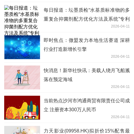
每日报道：坛墨质检“水基质标准物的多
重复合抑菌剂配方优化方法及系统”专利
2026-04-11
获授权
即时焦点：微盟发力本地生活赛道 深耕
行业打造新增长引擎
2026-04-11
快消息！新华社快讯：美载人绕月飞船溅
落在预定海域
2026-04-11
当前热点沙河市鸿通商贸有限责任公司成
立 注册资本300万人民币
2026-04-11
力天影业(09958.HK)拟折价15%配售最