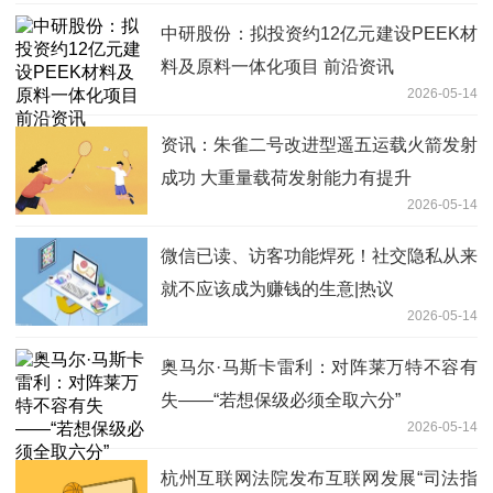
中研股份：拟投资约12亿元建设PEEK材
料及原料一体化项目 前沿资讯
2026-05-14
资讯：朱雀二号改进型遥五运载火箭发射
成功 大重量载荷发射能力有提升
2026-05-14
微信已读、访客功能焊死！社交隐私从来
就不应该成为赚钱的生意|热议
2026-05-14
奥马尔·马斯卡雷利：对阵莱万特不容有
失——“若想保级必须全取六分”
2026-05-14
杭州互联网法院发布互联网发展“司法指