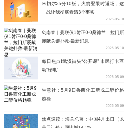
米切尔35分10板，火箭登限时返场，这
一战让我彻底看清3个事实
2026-05-10
剑南春｜曼联仅1射正0-0桑德兰，拉门斯
屡献关键扑救-最新消息
2026-05-10
每日焦点!武汉街头“公开课” 市民打卡互
动“绿电”
2026-05-09
生意社：5月9日鲁西化工新戊二醇价格
趋稳
2026-05-09
焦点速读：海关总署：中国4月出口（以
美元计价）同比增14.1%