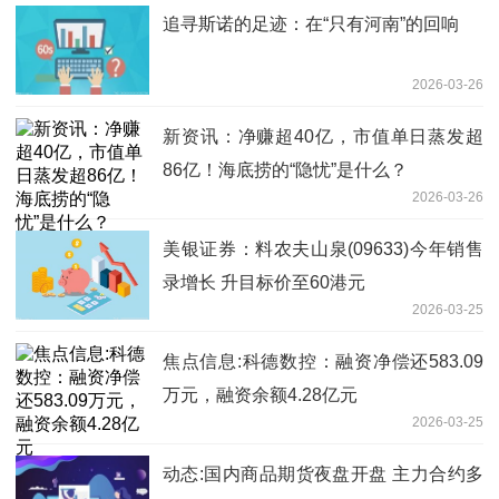
追寻斯诺的足迹：在“只有河南”的回响
2026-03-26
新资讯：净赚超40亿，市值单日蒸发超
86亿！海底捞的“隐忧”是什么？
2026-03-26
美银证券：料农夫山泉(09633)今年销售
录增长 升目标价至60港元
2026-03-25
焦点信息:科德数控：融资净偿还583.09
万元，融资余额4.28亿元
2026-03-25
动态:国内商品期货夜盘开盘 主力合约多