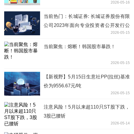
2026-05-16
当前热门：长城证券: 长城证券股份有限
公司2023年面向专业投资者公开发行公
2026-05-15
司债券（第三期）（品种一）付息兑付暨
摘牌公告
当前聚焦：熔断！韩国股市暴跌！
2026-05-15
【新视野】5月15日生意社PP(拉丝)基准
价为9556.67元/吨
2026-05-15
注意风险！5月以来超110只ST股下跌，
3股已腰斩
2026-05-14