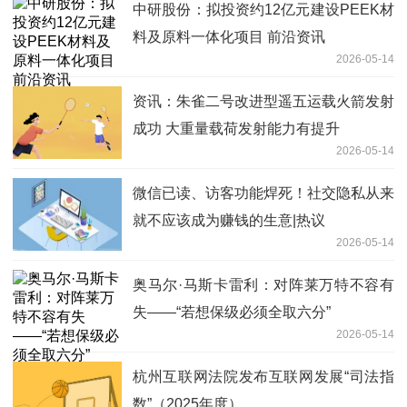
中研股份：拟投资约12亿元建设PEEK材
料及原料一体化项目 前沿资讯
2026-05-14
资讯：朱雀二号改进型遥五运载火箭发射
成功 大重量载荷发射能力有提升
2026-05-14
微信已读、访客功能焊死！社交隐私从来
就不应该成为赚钱的生意|热议
2026-05-14
奥马尔·马斯卡雷利：对阵莱万特不容有
失——“若想保级必须全取六分”
2026-05-14
杭州互联网法院发布互联网发展“司法指
数”（2025年度）