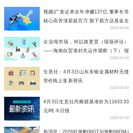
视频|广发证券去年净赚137亿 董事长等
核心高管涨薪超百万 旗下易方达基金去
2026-04-04
年净利38亿 聚看点
企业闯市场，何以路更宽（现场评论）
——海南自贸港封关运作观察（下） 报
2026-04-03
资讯
生意社：4月3日山东东银金属材料无缝
管价格上涨 新资讯
2026-04-03
4月3日生意社丙烯腈基准价为11633.33
元/吨 今日报
2026-04-03
热消息：2026款海豹06GT与海豹06DM-i