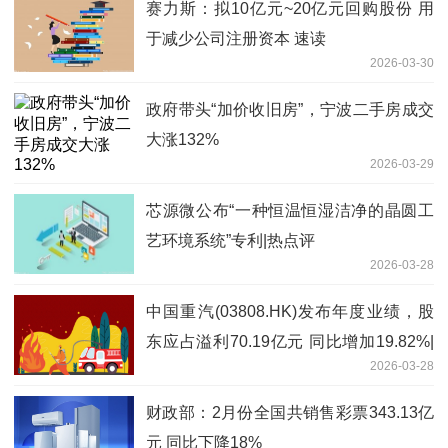
赛力斯：拟10亿元~20亿元回购股份 用
于减少公司注册资本 速读
2026-03-30
政府带头“加价收旧房”，宁波二手房成交
大涨132%
2026-03-29
芯源微公布“一种恒温恒湿洁净的晶圆工
艺环境系统”专利|热点评
2026-03-28
中国重汽(03808.HK)发布年度业绩，股
东应占溢利70.19亿元 同比增加19.82%|
2026-03-28
热议
财政部：2月份全国共销售彩票343.13亿
元 同比下降18%