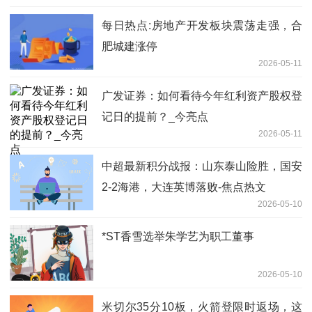
每日热点:房地产开发板块震荡走强，合
肥城建涨停
2026-05-11
广发证券：如何看待今年红利资产股权登
记日的提前？_今亮点
2026-05-11
中超最新积分战报：山东泰山险胜，国安
2-2海港，大连英博落败-焦点热文
2026-05-10
*ST香雪选举朱学艺为职工董事
2026-05-10
米切尔35分10板，火箭登限时返场，这