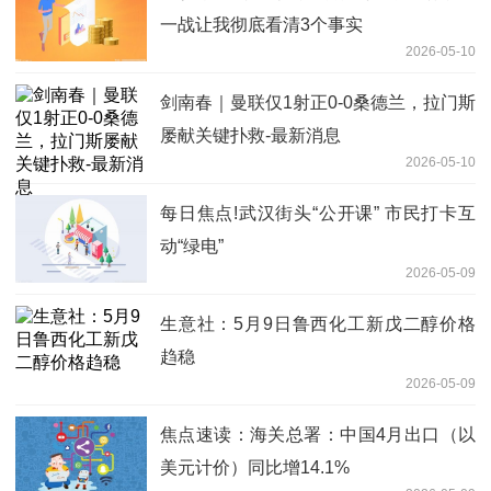
一战让我彻底看清3个事实
2026-05-10
剑南春｜曼联仅1射正0-0桑德兰，拉门斯
屡献关键扑救-最新消息
2026-05-10
每日焦点!武汉街头“公开课” 市民打卡互
动“绿电”
2026-05-09
生意社：5月9日鲁西化工新戊二醇价格
趋稳
2026-05-09
焦点速读：海关总署：中国4月出口（以
美元计价）同比增14.1%