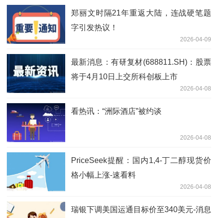
郑丽文时隔21年重返大陆，连战硬笔题
字引发热议！
2026-04-09
最新消息：有研复材(688811.SH)：股票
将于4月10日上交所科创板上市
2026-04-08
看热讯：“洲际酒店”被约谈
2026-04-08
PriceSeek提醒：国内1,4-丁二醇现货价
格小幅上涨-速看料
2026-04-08
瑞银下调美国运通目标价至340美元-消息