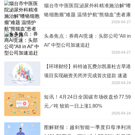
烟台市中医医院泌尿外科精准施治解“嗜
铬细胞瘤”难题 温情护航“熊猫血”患者康
2026-04-27
复之路
头条焦点：券商AI竞速：头部公司“All in
AI” 中型公司加速追赶
2026-04-27
【环球财经】科特迪瓦费尔凯塞杜古旱港
项目实现融资关闭并完成首次提款 速递
2026-04-24
短讯！4月24日全国碳市场收盘价77.59
元／吨 较前一日上涨1.80%
2026-04-24
图解财报：越剑智能一季度归母净利润