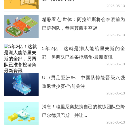
2026-05-13
精彩看点:世体：阿拉维斯将会在赛前为
巴萨列队，恭喜其西甲夺冠
2026-05-13
5年2亿！这就是湖人能给里夫斯的全
部，另两队已准备挖墙角-最新资讯
2026-05-13
U17男足亚洲杯：中国队惊险晋级八强
重返世少赛-当前关注
2026-05-13
消息！穆里尼奥想携自己的教练团队空降
巴尔德贝巴斯，并让...
2026-05-13