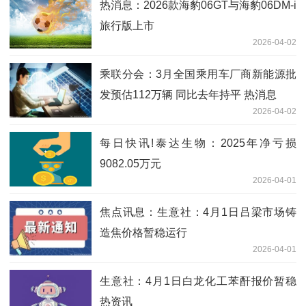
热消息：2026款海豹06GT与海豹06DM-i
旅行版上市
2026-04-02
乘联分会：3月全国乘用车厂商新能源批
发预估112万辆 同比去年持平 热消息
2026-04-02
每日快讯!泰达生物：2025年净亏损
9082.05万元
2026-04-01
焦点讯息：生意社：4月1日吕梁市场铸
造焦价格暂稳运行
2026-04-01
生意社：4月1日白龙化工苯酐报价暂稳
热资讯