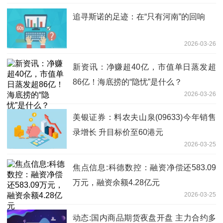
追寻斯诺的足迹：在“只有河南”的回响
2026-03-26
新资讯：净赚超40亿，市值单日蒸发超
86亿！海底捞的“隐忧”是什么？
2026-03-26
美银证券：料农夫山泉(09633)今年销售
录增长 升目标价至60港元
2026-03-25
焦点信息:科德数控：融资净偿还583.09
万元，融资余额4.28亿元
2026-03-25
动态:国内商品期货夜盘开盘 主力合约多