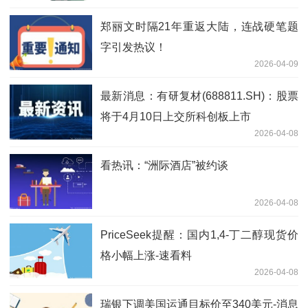
郑丽文时隔21年重返大陆，连战硬笔题
字引发热议！
2026-04-09
最新消息：有研复材(688811.SH)：股票
将于4月10日上交所科创板上市
2026-04-08
看热讯：“洲际酒店”被约谈
2026-04-08
PriceSeek提醒：国内1,4-丁二醇现货价
格小幅上涨-速看料
2026-04-08
瑞银下调美国运通目标价至340美元-消息