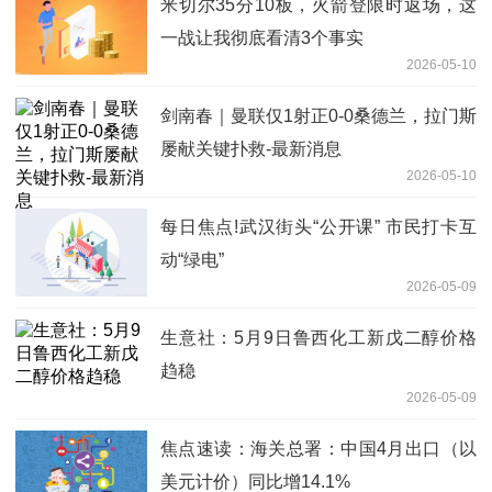
米切尔35分10板，火箭登限时返场，这
一战让我彻底看清3个事实
2026-05-10
剑南春｜曼联仅1射正0-0桑德兰，拉门斯
屡献关键扑救-最新消息
2026-05-10
每日焦点!武汉街头“公开课” 市民打卡互
动“绿电”
2026-05-09
生意社：5月9日鲁西化工新戊二醇价格
趋稳
2026-05-09
焦点速读：海关总署：中国4月出口（以
美元计价）同比增14.1%