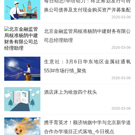
每日动态!华培动力：终止筹划发行可转
换公司债券及支付现金购买资产并募集配
2026-03-06
套资金暨关联交易事项并复牌
北京金融监管局核准杨鹄中建财务有限公
司总经理助理
2026-03-06
生意社：3月6日华东地区金属硅通氧
553#市场行情_聚焦
2026-03-06
酒店床上为啥放四个枕头
2026-03-06
携手育英才！额济纳旗中学与北京新学道
合作办学项目正式落地_今日视点