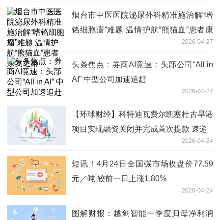
烟台市中医医院泌尿外科精准施治解“嗜
铬细胞瘤”难题 温情护航“熊猫血”患者康
2026-04-27
复之路
头条焦点：券商AI竞速：头部公司“All in
AI” 中型公司加速追赶
2026-04-27
【环球财经】科特迪瓦费尔凯塞杜古旱港
项目实现融资关闭并完成首次提款 速递
2026-04-24
短讯！4月24日全国碳市场收盘价77.59
元／吨 较前一日上涨1.80%
2026-04-24
图解财报：越剑智能一季度归母净利润