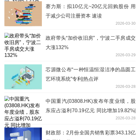
赛力斯：拟10亿元~20亿元回购股份 用
于减少公司注册资本 速读
2026-03-30
政府带头“加价收旧房”，宁波二手房成交
大涨132%
2026-03-29
芯源微公布“一种恒温恒湿洁净的晶圆工
艺环境系统”专利|热点评
2026-03-28
中国重汽(03808.HK)发布年度业绩，股
东应占溢利70.19亿元 同比增加19.82%|
2026-03-28
热议
财政部：2月份全国共销售彩票343.13亿