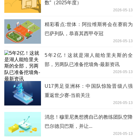
数”（2025年度）
2026-05-13
精彩看点:世体：阿拉维斯将会在赛前为
巴萨列队，恭喜其西甲夺冠
2026-05-13
5年2亿！这就是湖人能给里夫斯的全
部，另两队已准备挖墙角-最新资讯
2026-05-13
U17男足亚洲杯：中国队惊险晋级八强
重返世少赛-当前关注
2026-05-13
消息！穆里尼奥想携自己的教练团队空降
巴尔德贝巴斯，并让...
2026-05-13