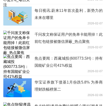
每日视讯:蔚来11年首次盈利，新势力的
未来在哪里
2026-02-07
千问发文称保证用户的免单卡能用掉！此
前红包链接被微信屏蔽_热点聚焦
2026-02-07
焦点要闻：西藏城投(600773.SH)：持有
国能矿业公司41%权益
2026-02-07
华宝证券旗下债基1月份跌5.8% 为券商
理财跌幅榜第二
2026-02-06