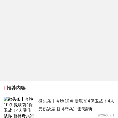
推荐内容
微头条丨今晚10点 曼联前4保卫战！4人
受伤缺席 替补奇兵冲击3连斩
2026-03-01