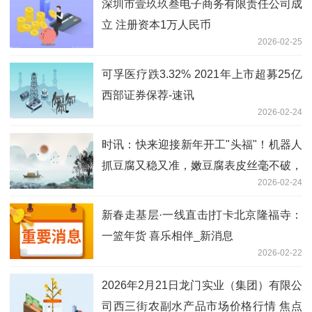
深圳市壹玖玖叁电子商务有限责任公司成
立 注册资本1万人民币
2026-02-25
可孚医疗跌3.32% 2021年上市超募25亿
西部证券保荐-速讯
2026-02-24
时讯：快来迎接新年开工"头福"！机器人
抓豆腐又稳又准，嫩豆腐表皮丝毫不破，
2026-02-24
成功后还为自己点了个赞
新春走基层·一线直击|打卡北京隆福寺：
一篮年货 喜乐相伴_新消息
2026-02-22
2026年2月21日龙门实业（集团）有限公
司西三街农副水产品市场价格行情 焦点