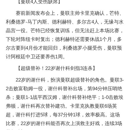
【曼联4人受伤缺席】
赛前新闻发布会上，曼联主帅卡里克确认，芒特、
利桑德罗-马丁内斯、德利赫特、多尔古4人，无缘与水
晶宫一役。芒特已经恢复训练，但无法赶上本场比赛，
下轮对阵纽卡时复出；德利赫特还需要休战1个月，多
尔古要到4月份才能回归，利桑德罗小腿受伤，曼联预
计阿根廷中卫还要养伤1周。
【超级替补！22岁谢什科剑指3连杀】
22岁的谢什科，扮演曼联超级替补的角色。曼联3-
2击败富勒姆一役，谢什科替补出场，第94分钟压哨绝
杀；曼联1-1战平西汉姆，谢什科替补绝平；1-0击败埃
弗顿，谢什科再次替补建功。卡里克执教曼联6场英
超，谢什科打进5球，每37分钟1球，效率极高。这场
比赛，22岁的谢什科能否再次上演救主好戏，连续3场