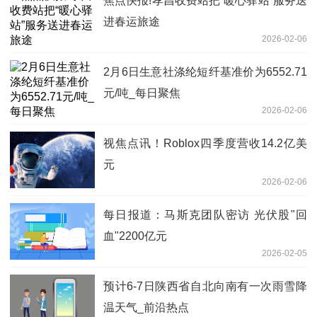
焦点快报!孝昌收费站把“暖心驿站”服务送
进春运旅途
2026-02-06
2月6日生意社涤纶短纤基准价为6552.71
元/吨_每日聚焦
2026-02-06
视焦点讯！Roblox四季度营收14.2亿美
元
2026-02-06
每日报道：马斯克团队密访 光伏股"回
血"2200亿元
2026-02-05
预计6-7日陕西省自北向南有一次雨雪降
温天气_前沿热点