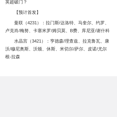
英超破门？
【预计首发】
曼联（4231）：拉门斯/达洛特、马奎尔、约罗、
卢克肖/梅努、卡塞米罗/姆贝莫、B费、库尼亚/谢什科
水晶宫（3421）：亨德森/理查兹、拉克鲁瓦、康
沃/穆尼奥斯、沃顿、休斯、米切尔/萨尔、皮诺/尤尔
根-拉森