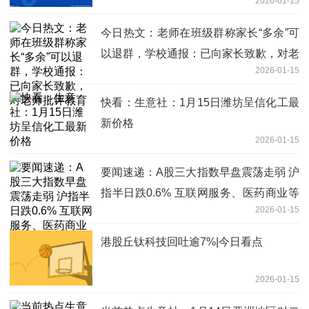
2026-01-15
今日热文：老师在班级群称家长“多余”可
以退群，学校通报：已向家长致歉，对老
2026-01-15
师批评教育
快看：生意社：1月15日潍坊呈信化工最
新价格
2026-01-15
要闻速递：A股三大指数早盘震荡走弱 沪
指半日跌0.6% 互联网服务、医药商业等
2026-01-15
板块受压居前
港股丘钛科技回吐逾7%|今日看点
2026-01-15