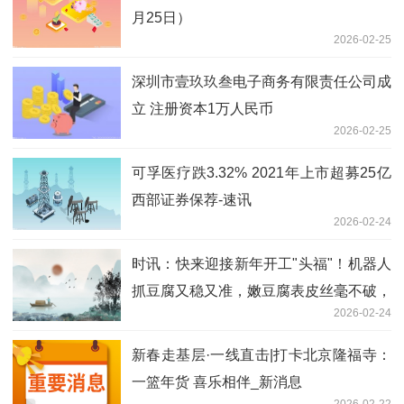
月25日）
2026-02-25
深圳市壹玖玖叁电子商务有限责任公司成
立 注册资本1万人民币
2026-02-25
可孚医疗跌3.32% 2021年上市超募25亿
西部证券保荐-速讯
2026-02-24
时讯：快来迎接新年开工"头福"！机器人
抓豆腐又稳又准，嫩豆腐表皮丝毫不破，
2026-02-24
成功后还为自己点了个赞
新春走基层·一线直击|打卡北京隆福寺：
一篮年货 喜乐相伴_新消息
2026-02-22