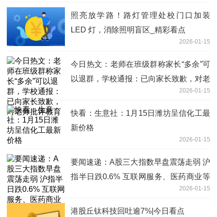
照亮放学路！路灯管理处校门口加装
LED 灯，消除照明盲区_精彩看点
2026-01-15
今日热文：老师在班级群称家长“多余”可
以退群，学校通报：已向家长致歉，对老
2026-01-15
师批评教育
快看：生意社：1月15日潍坊呈信化工最
新价格
2026-01-15
要闻速递：A股三大指数早盘震荡走弱 沪
指半日跌0.6% 互联网服务、医药商业等
2026-01-15
板块受压居前
港股丘钛科技回吐逾7%|今日看点