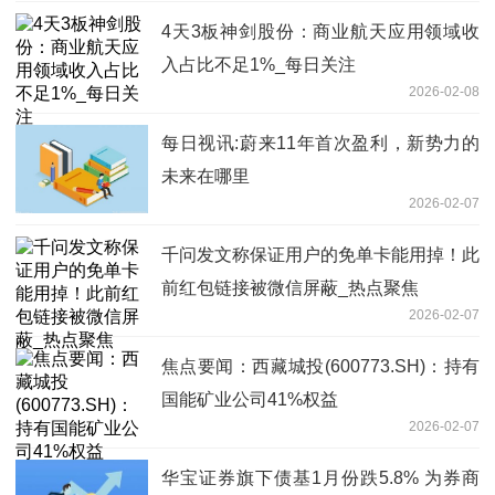
4天3板神剑股份：商业航天应用领域收
入占比不足1%_每日关注
2026-02-08
每日视讯:蔚来11年首次盈利，新势力的
未来在哪里
2026-02-07
千问发文称保证用户的免单卡能用掉！此
前红包链接被微信屏蔽_热点聚焦
2026-02-07
焦点要闻：西藏城投(600773.SH)：持有
国能矿业公司41%权益
2026-02-07
华宝证券旗下债基1月份跌5.8% 为券商