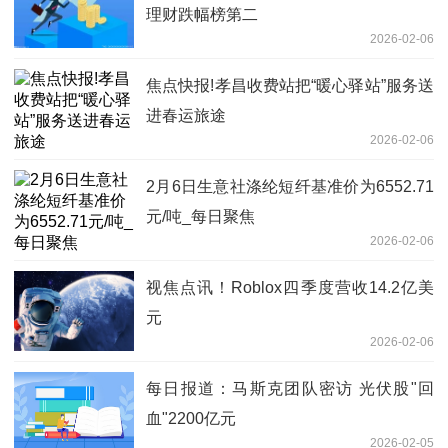
理财跌幅榜第二
2026-02-06
焦点快报!孝昌收费站把“暖心驿站”服务送
进春运旅途
2026-02-06
2月6日生意社涤纶短纤基准价为6552.71
元/吨_每日聚焦
2026-02-06
视焦点讯！Roblox四季度营收14.2亿美
元
2026-02-06
每日报道：马斯克团队密访 光伏股"回
血"2200亿元
2026-02-05