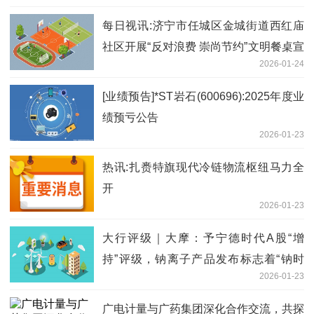
每日视讯:济宁市任城区金城街道西红庙
社区开展“反对浪费 崇尚节约”文明餐桌宣
2026-01-24
传活动
[业绩预告]*ST岩石(600696):2025年度业
绩预亏公告
2026-01-23
热讯:扎赉特旗现代冷链物流枢纽马力全
开
2026-01-23
大行评级｜大摩：予宁德时代A股“增
持”评级，钠离子产品发布标志着“钠时
2026-01-23
代”来临
广电计量与广药集团深化合作交流，共探