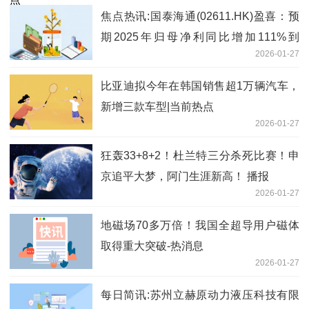
焦点热讯:国泰海通(02611.HK)盈喜：预
期2025年归母净利同比增加111%到
2026-01-27
115%
比亚迪拟今年在韩国销售超1万辆汽车，
新增三款车型|当前热点
2026-01-27
狂轰33+8+2！杜兰特三分杀死比赛！申
京追平大梦，阿门生涯新高！ 播报
2026-01-27
地磁场70多万倍！我国全超导用户磁体
取得重大突破-热消息
2026-01-27
每日简讯:苏州立赫原动力液压科技有限