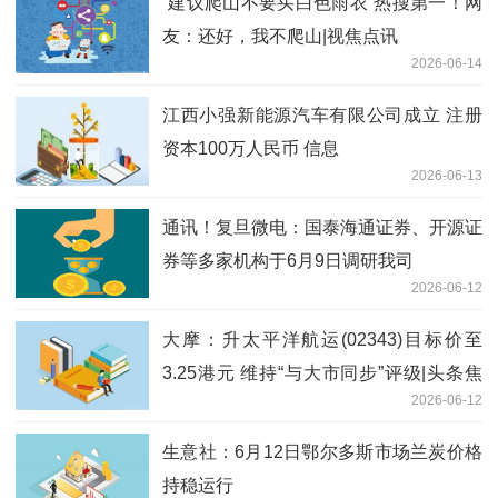
“建议爬山不要买白色雨衣”热搜第一！网
友：还好，我不爬山|视焦点讯
2026-06-14
江西小强新能源汽车有限公司成立 注册
资本100万人民币 信息
2026-06-13
通讯！复旦微电：国泰海通证券、开源证
券等多家机构于6月9日调研我司
2026-06-12
大摩：升太平洋航运(02343)目标价至
3.25港元 维持“与大市同步”评级|头条焦
2026-06-12
点
生意社：6月12日鄂尔多斯市场兰炭价格
持稳运行