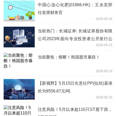
中国心连心化肥(01866.HK)：王永宏辞
任首席财务官
2026-05-16
当前热门：长城证券: 长城证券股份有限
公司2023年面向专业投资者公开发行公
2026-05-15
司债券（第三期）（品种一）付息兑付暨
摘牌公告
当前聚焦：熔断！韩国股市暴跌！
2026-05-15
【新视野】5月15日生意社PP(拉丝)基准
价为9556.67元/吨
2026-05-15
注意风险！5月以来超110只ST股下跌，