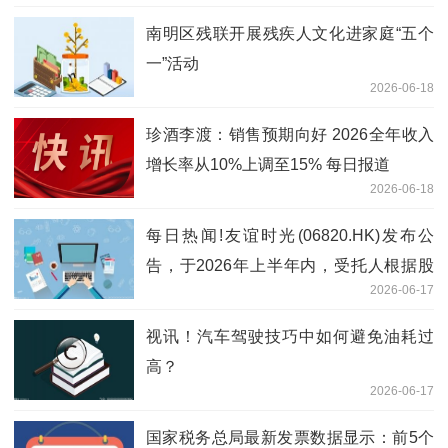
南明区残联开展残疾人文化进家庭“五个
一”活动
2026-06-18
珍酒李渡：销售预期向好 2026全年收入
增长率从10%上调至15% 每日报道
2026-06-18
每日热闻!友谊时光(06820.HK)发布公
告，于2026年上半年内，受托人根据股
2026-06-17
份奖励计划累计购买股份约占本公司总股
本的0.3%
视讯！汽车驾驶技巧中如何避免油耗过
高？
2026-06-17
国家税务总局最新发票数据显示：前5个