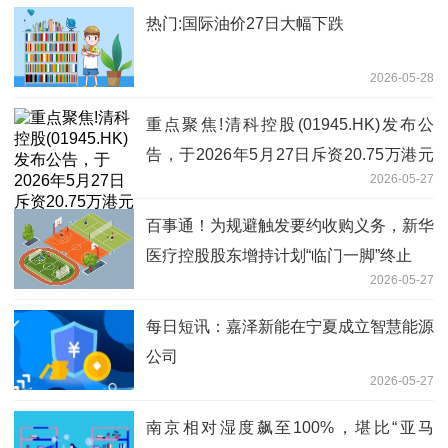
热门:国际油价27日大幅下跌
2026-05-28
重点聚焦!清科控股(01945.HK)发布公
告，于2026年5月27日斥资20.75万港元
2026-05-27
回购12.44万股
百事通！为规避触发要约收购义务，新华
医疗控股股东增持计划“临门一脚”终止
2026-05-27
每日短讯：嘉泽新能在宁夏成立智慧能源
公司
2026-05-27
南京相对湿度飙至100%，堪比“亚马