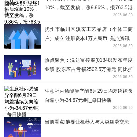
10%，截至发稿，涨9.86%，报763.5港
2026-06-30
元，成交额7.36亿港元
抚州市临川区溪雾工艺品店（个体工商
户）成立 注册资本1万人民币_焦点资讯
2026-06-30
热点聚焦：滉达富控股(01348)发布年度
业绩 股东应占亏损2502.5万港元 同比扩
2026-06-30
大40.02%
生意社丙烯酸异辛酯6月29日均差继续负
向缩小为-34.67元/吨_每日快播
2026-06-29
当前看点!他要让机器人与人类丝滑交流