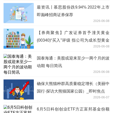
最资讯丨慕思股份跌9.94% 2022年上市
即巅峰招商证券保荐
2026-06-08
【券商聚焦】广发证券首予潼关黄金
(00340)“买入”评级 指公司为成长型黄金
2026-06-08
矿企
国泰海通：美股或迎来至少一两个月的波
动期 每日简讯
2026-06-08
确保大熊猫种群高质量稳定增长（美丽中
国行·探访大熊猫国家公园）_即时焦点
2026-06-07
6月5日科创创业ETF方正富邦基金份额