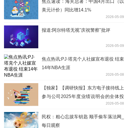
焦点速读：海关总署：中国4月出口（以
美元计价）同比增14.1%
2026-05-09
报道:阿尔特塔无视"庆祝警察"批评
2026-05-09
焦点热讯:PJ·塔克个人社媒宣布退役 结束
14年NBA生涯
2026-05-08
【独家】【调研快报】东方电子接待线上
参与公司2025年度业绩说明会的全体投
2026-05-08
资者调研
民权：粗心忘拔车钥匙 顺手偷车落法网_
每日观察