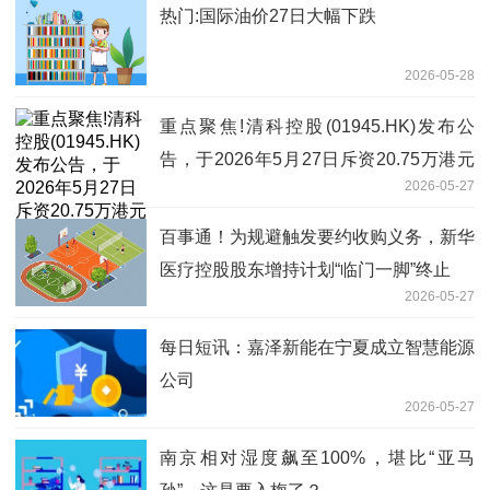
热门:国际油价27日大幅下跌
2026-05-28
重点聚焦!清科控股(01945.HK)发布公
告，于2026年5月27日斥资20.75万港元
2026-05-27
回购12.44万股
百事通！为规避触发要约收购义务，新华
医疗控股股东增持计划“临门一脚”终止
2026-05-27
每日短讯：嘉泽新能在宁夏成立智慧能源
公司
2026-05-27
南京相对湿度飙至100%，堪比“亚马