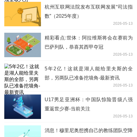
杭州互联网法院发布互联网发展“司法指
数”（2025年度）
2026-05-13
精彩看点:世体：阿拉维斯将会在赛前为
巴萨列队，恭喜其西甲夺冠
2026-05-13
5年2亿！这就是湖人能给里夫斯的全
部，另两队已准备挖墙角-最新资讯
2026-05-13
U17男足亚洲杯：中国队惊险晋级八强
重返世少赛-当前关注
2026-05-13
消息！穆里尼奥想携自己的教练团队空降