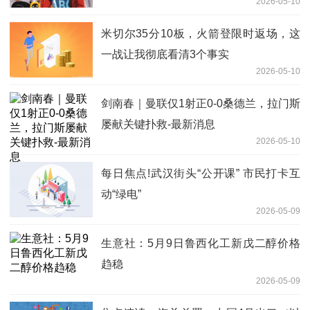
2026-05-10
米切尔35分10板，火箭登限时返场，这
一战让我彻底看清3个事实
2026-05-10
剑南春｜曼联仅1射正0-0桑德兰，拉门斯
屡献关键扑救-最新消息
2026-05-10
每日焦点!武汉街头“公开课” 市民打卡互
动“绿电”
2026-05-09
生意社：5月9日鲁西化工新戊二醇价格
趋稳
2026-05-09