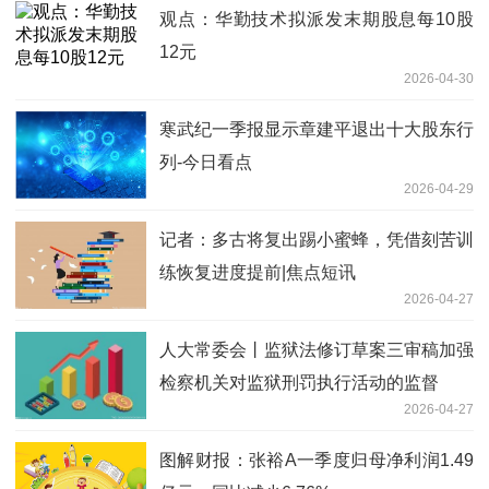
观点：华勤技术拟派发末期股息每10股
12元
2026-04-30
寒武纪一季报显示章建平退出十大股东行
列-今日看点
2026-04-29
记者：多古将复出踢小蜜蜂，凭借刻苦训
练恢复进度提前|焦点短讯
2026-04-27
人大常委会丨监狱法修订草案三审稿加强
检察机关对监狱刑罚执行活动的监督
2026-04-27
图解财报：张裕A一季度归母净利润1.49