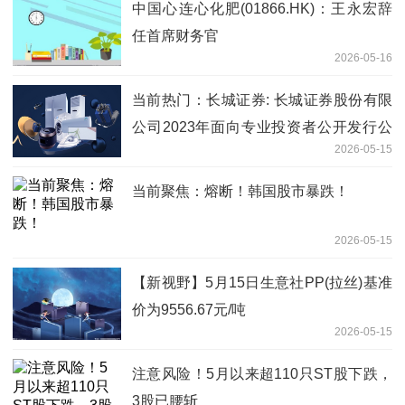
中国心连心化肥(01866.HK)：王永宏辞
任首席财务官
2026-05-16
当前热门：长城证券: 长城证券股份有限
公司2023年面向专业投资者公开发行公
2026-05-15
司债券（第三期）（品种一）付息兑付暨
摘牌公告
当前聚焦：熔断！韩国股市暴跌！
2026-05-15
【新视野】5月15日生意社PP(拉丝)基准
价为9556.67元/吨
2026-05-15
注意风险！5月以来超110只ST股下跌，
3股已腰斩