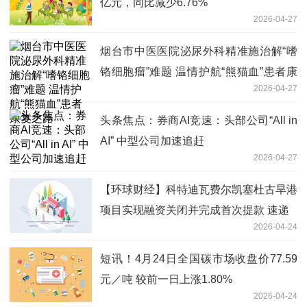
亿元，同比减少6.76%
2026-04-27
烟台市中医医院泌尿外科精准施治解“嗜
铬细胞瘤”难题 温情护航“熊猫血”患者康
2026-04-27
复之路
头条焦点：券商AI竞速：头部公司“All in
AI” 中型公司加速追赶
2026-04-27
【环球财经】科特迪瓦费尔凯塞杜古旱港
项目实现融资关闭并完成首次提款 速递
2026-04-24
短讯！4月24日全国碳市场收盘价77.59
元／吨 较前一日上涨1.80%
2026-04-24