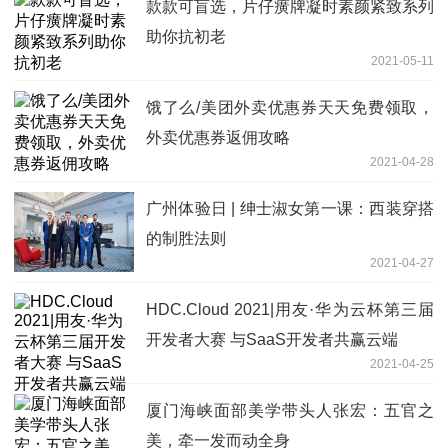
款款可盲选，片仔癀牌凝时素颜紧致系列
助你抗初老
2021-05-11
饿了么/美团外卖优惠券天天免费领取，
外卖优惠券返佣攻略
2021-04-28
广州体验日 | 绅士淑女第一课：西装穿搭
的制胜法则
2021-04-27
HDC.Cloud 2021|用友·华为云杯第三届
开发者大赛 与SaaS开发者共赢云端
2021-04-25
厦门海峡面部美学带头人张宏：五官之
美，牵一发而动全身